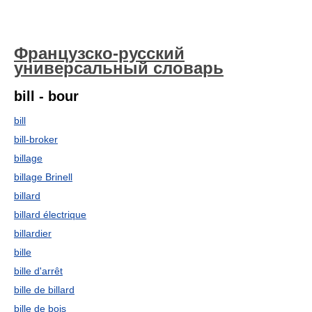
Французско-русский
универсальный словарь
bill - bour
bill
bill-broker
billage
billage Brinell
billard
billard électrique
billardier
bille
bille d'arrêt
bille de billard
bille de bois