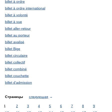
billet à ordre
billet à ordre international
billet à volonté
billet à vue
billet aller-retour
billet au porteur
billet avalisé
billet Bige
billet circulaire
billet collectif
billet combiné
billet couchette
billet d'admission
Страницы
следующая
→
1
2
3
4
5
6
7
8
9